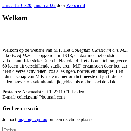
Geplaatst
2 maart 2018
29 januari 2022
door
Webciemf
op
Welkom
Welkom op de website van M.F. Het
Collegium Classicum c.n. M.F.
– kortweg
M.F.
– is opgericht in 1913, en daarmee het oudste
vakdispuut Klassieke Talen in Nederland. Het dispuut telt ongeveer
60 leden uit verschillende studiejaren. M.F. organiseert door het jaar
heen diverse activiteiten, zoals lezingen, borrels en uitstapjes. Een
lidmaatschap van M.F. is dé manier om het meeste uit je studie te
halen, zowel op vakinhoudelijk gebied als op het sociale vlak.
Postadres: Arsenaalstraat 1, 2311 CT Leiden
E-mail: collclassmf@hotmail.com
Geef een reactie
Je moet
ingelogd zijn op
om een reactie te plaatsen.
Zoeken