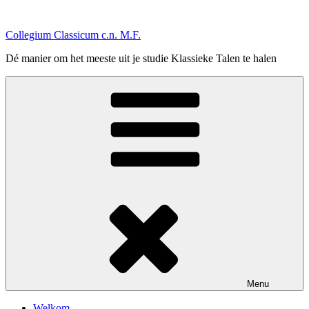
Ga
naar
Collegium Classicum c.n. M.F.
de
inhoud
Dé manier om het meeste uit je studie Klassieke Talen te halen
Menu
Welkom