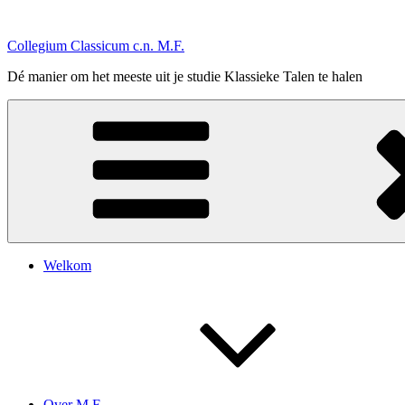
Ga
naar
Collegium Classicum c.n. M.F.
de
inhoud
Dé manier om het meeste uit je studie Klassieke Talen te halen
Welkom
Over M.F.